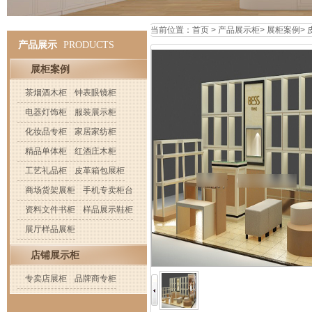
当前位置：
首页
>
产品展示柜
>
展柜案例
>
产品展示
PRODUCTS
展柜案例
茶烟酒木柜
钟表眼镜柜
电器灯饰柜
服装展示柜
化妆品专柜
家居家纺柜
精品单体柜
红酒庄木柜
工艺礼品柜
皮革箱包展柜
商场货架展柜
手机专卖柜台
资料文件书柜
样品展示鞋柜
展厅样品展柜
店铺展示柜
专卖店展柜
品牌商专柜