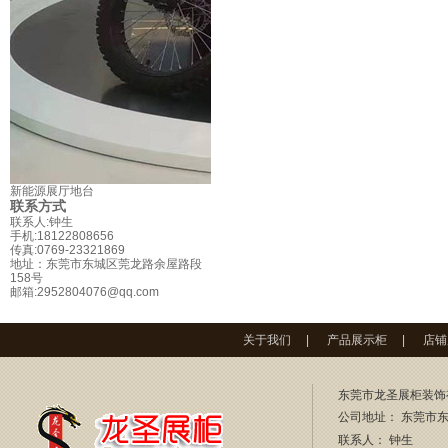
新能源展厅地台
联系方式
联系人:钟生
手机:18122808656
传真:0769-23321869
地址：东莞市东城区莞龙路余屋路段
158号
邮箱:2952804076@qq.com
关于我们
|
产品展示柜
|
店铺
东莞市龙圣展柜装饰
公司地址： 东莞市东
联系人：
钟生