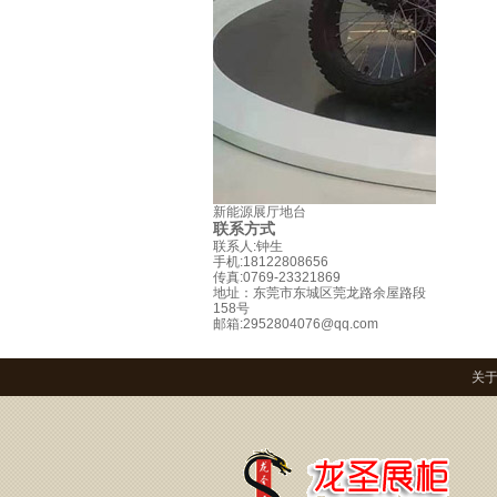
新能源展厅地台
联系方式
联系人:钟生
手机:18122808656
传真:0769-23321869
地址：东莞市东城区莞龙路余屋路段
158号
邮箱:2952804076@qq.com
关