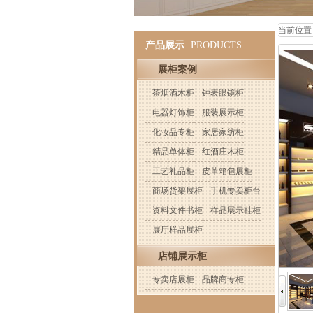
当前位置
产品展示
PRODUCTS
展柜案例
茶烟酒木柜
钟表眼镜柜
电器灯饰柜
服装展示柜
化妆品专柜
家居家纺柜
精品单体柜
红酒庄木柜
工艺礼品柜
皮革箱包展柜
商场货架展柜
手机专卖柜台
资料文件书柜
样品展示鞋柜
展厅样品展柜
店铺展示柜
专卖店展柜
品牌商专柜