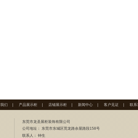
于我们
|
产品展示柜
|
店铺展示柜
|
新闻中心
|
客户见证
|
联系
东莞市龙圣展柜装饰有限公司
公司地址： 东莞市东城区莞龙路余屋路段158号
联系人：
钟生