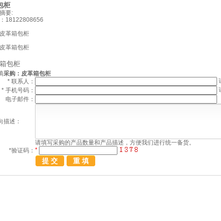
包柜
摘要:
：
18122808656
皮革箱包柜
皮革箱包柜
箱包柜
填
采购：皮革箱包柜
*
联系人：
*
手机号码：
电子邮件：
向描述：
请填写
采购
的产品数量和产品描述，方便我们进行统一备货。
*
*
验证码：