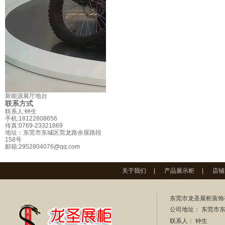
新能源展厅地台
联系方式
联系人:钟生
手机:18122808656
传真:0769-23321869
地址：东莞市东城区莞龙路余屋路段
158号
邮箱:2952804076@qq.com
关于我们
|
产品展示柜
|
店铺
东莞市龙圣展柜装饰
公司地址： 东莞市东
联系人：
钟生