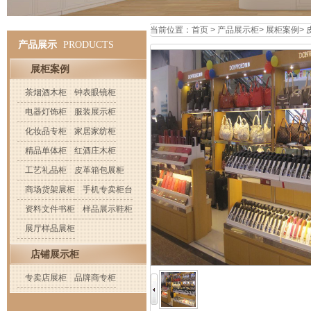
当前位置：
首页
>
产品展示柜
>
展柜案例
>
产品展示
PRODUCTS
展柜案例
茶烟酒木柜
钟表眼镜柜
电器灯饰柜
服装展示柜
化妆品专柜
家居家纺柜
精品单体柜
红酒庄木柜
工艺礼品柜
皮革箱包展柜
商场货架展柜
手机专卖柜台
资料文件书柜
样品展示鞋柜
展厅样品展柜
店铺展示柜
专卖店展柜
品牌商专柜